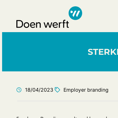
Ga
naar
de
Zo
inhoud
STERK
18/04/2023
Employer branding