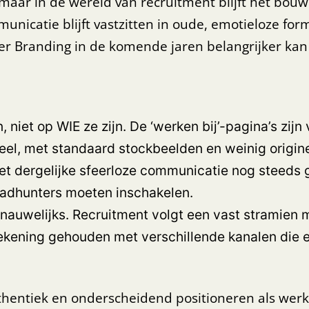
maar in de wereld van recruitment blijft het bou
nicatie blijft vastzitten in oude, emotieloze for
er Branding in de komende jaren belangrijker k
niet op WIE ze zijn. De ‘werken bij’-pagina’s zijn 
meel, met standaard stockbeelden en weinig origi
t dergelijke sfeerloze communicatie nog steeds
eadhunters moeten inschakelen.
auwelijks. Recruitment volgt een vast stramien met
ekening gehouden met verschillende kanalen die e
hentiek en onderscheidend positioneren als wer